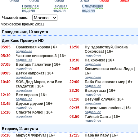
04/08
05/08
06/08
07/08
08/08
09/08
Прошлая
Текущая
Следующая
неделя
неделя
неделя
Часовой пояс:
Московское время:
20:31
Понедельник, 10 августа
Дом Кино Премиум HD
05:05
Оранжевая корова | 6+
16:50
Ну, здравствуй, Оксана
подробнее
Соколова! | 16+
05:30
Частное пионерское-3 | 16+
подробнее
подробнее
18:30
На крючке! | 16+
07:05
Вратарь Галактики | 16+
подробнее
подробнее
20:05
Космическая собака Лида |
09:05
Детки напрокат | 16+
16+
подробнее
подробнее
10:40
SOS, Дед Мороз, или Все
22:00
Баба Яга спасает мир | 6+
сбудется! | 16+
подробнее
подробнее
23:30
Выкрутасы | 16+
12:10
Все хорошо | 16+
подробнее
подробнее
01:10
Везучий случай | 16+
13:45
Друзья друзей | 16+
подробнее
подробнее
02:35
Нереальная любовь | 16+
15:10
Спасите Колю! | 16+
подробнее
подробнее
03:50
Тайный Санта | 16+
подробнее
Вторник, 11 августа
05:10
Маруся Фоpeva! | 16+
17:15
Пара на пару | 16+