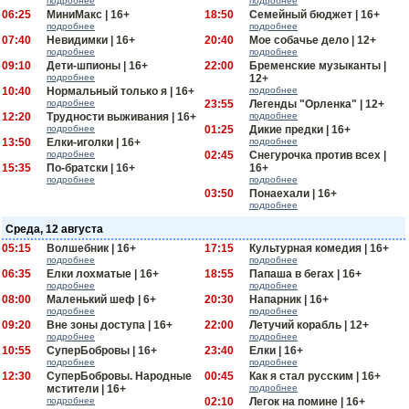
подробнее
подробнее
06:25
МиниМакс | 16+
18:50
Семейный бюджет | 16+
подробнее
подробнее
07:40
Невидимки | 16+
20:40
Мое собачье дело | 12+
подробнее
подробнее
09:10
Дети-шпионы | 16+
22:00
Бременские музыканты |
подробнее
12+
10:40
Нормальный только я | 16+
подробнее
подробнее
23:55
Легенды "Орленка" | 12+
12:20
Трудности выживания | 16+
подробнее
подробнее
01:25
Дикие предки | 16+
13:50
Елки-иголки | 16+
подробнее
подробнее
02:45
Снегурочка против всех |
15:35
По-братски | 16+
16+
подробнее
подробнее
03:50
Понаехали | 16+
подробнее
Среда, 12 августа
05:15
Волшебник | 16+
17:15
Культурная комедия | 16+
подробнее
подробнее
06:35
Елки лохматые | 16+
18:55
Папаша в бегах | 16+
подробнее
подробнее
08:00
Маленький шеф | 6+
20:30
Напарник | 16+
подробнее
подробнее
09:20
Вне зоны доступа | 16+
22:00
Летучий корабль | 12+
подробнее
подробнее
10:55
СуперБобровы | 16+
23:40
Елки | 16+
подробнее
подробнее
12:30
СуперБобровы. Народные
00:45
Как я стал русским | 16+
мстители | 16+
подробнее
подробнее
02:10
Легок на помине | 16+