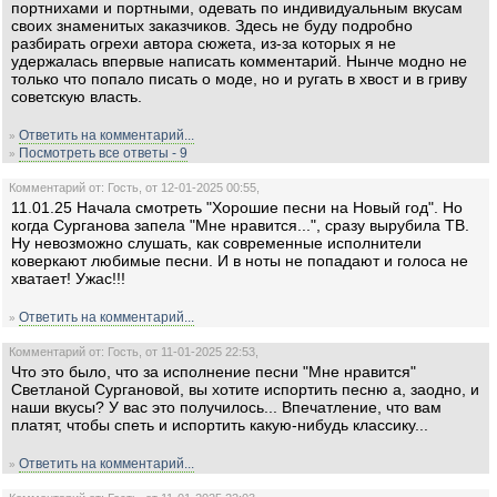
портнихами и портными, одевать по индивидуальным вкусам
своих знаменитых заказчиков. Здесь не буду подробно
разбирать огрехи автора сюжета, из-за которых я не
удержалась впервые написать комментарий. Нынче модно не
только что попало писать о моде, но и ругать в хвост и в гриву
советскую власть.
Ответить на комментарий...
»
Посмотреть все ответы - 9
»
Комментарий от: Гость, от 12-01-2025 00:55,
11.01.25 Начала смотреть "Хорошие песни на Новый год". Но
когда Сурганова запела "Мне нравится...", сразу вырубила ТВ.
Ну невозможно слушать, как современные исполнители
коверкают любимые песни. И в ноты не попадают и голоса не
хватает! Ужас!!!
Ответить на комментарий...
»
Комментарий от: Гость, от 11-01-2025 22:53,
Что это было, что за исполнение песни "Мне нравится"
Светланой Сургановой, вы хотите испортить песню а, заодно, и
наши вкусы? У вас это получилось... Впечатление, что вам
платят, чтобы спеть и испортить какую-нибудь классику...
Ответить на комментарий...
»