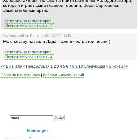
Хорошие актеры. Не смогла найти фамилию молодого актёра,
который играет сына главной героини, Веры Сергеевны.
Замечательный артист.
Ответить на комментарий...
»
Посмотреть все ответы - 2
»
Комментарий от: Гость, от 03-10-2024 13:51,
Мою сестру назвали Лада, тоже в честь этой песни )
Ответить на комментарий...
»
Посмотреть все ответы - 4
»
<< В начало
< Предыдущая
1
2
3
4
5
6
7
8
9
10
Следующая >
В конец >>
Обратно к телеканалу
|
Добавить комментарий
Навигация