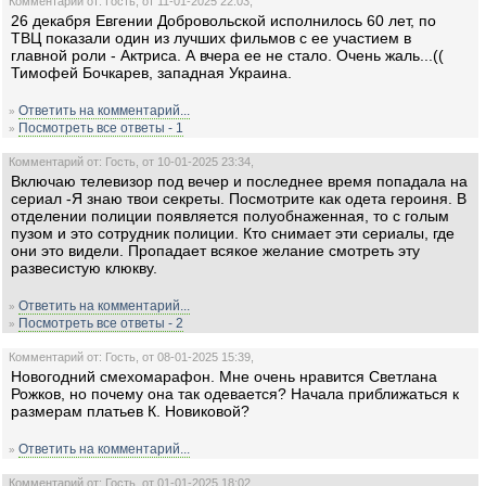
Комментарий от: Гость, от 11-01-2025 22:03,
26 декабря Евгении Добровольской исполнилось 60 лет, по
ТВЦ показали один из лучших фильмов с ее участием в
главной роли - Актриса. А вчера ее не стало. Очень жаль...((
Тимофей Бочкарев, западная Украина.
Ответить на комментарий...
»
Посмотреть все ответы - 1
»
Комментарий от: Гость, от 10-01-2025 23:34,
Включаю телевизор под вечер и последнее время попадала на
сериал -Я знаю твои секреты. Посмотрите как одета героиня. В
отделении полиции появляется полуобнаженная, то с голым
пузом и это сотрудник полиции. Кто снимает эти сериалы, где
они это видели. Пропадает всякое желание смотреть эту
развесистую клюкву.
Ответить на комментарий...
»
Посмотреть все ответы - 2
»
Комментарий от: Гость, от 08-01-2025 15:39,
Новогодний смехомарафон. Мне очень нравится Светлана
Рожков, но почему она так одевается? Начала приближаться к
размерам платьев К. Новиковой?
Ответить на комментарий...
»
Комментарий от: Гость, от 01-01-2025 18:02,