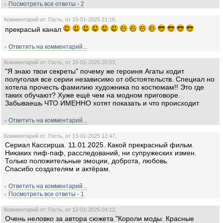
Посмотреть все ответы - 2
»
Комментарий от: Гость, от 15-01-2025 21:16,
прекрасый канал
Ответить на комментарий...
»
Комментарий от: Гость, от 15-01-2025 20:53,
"Я знаю твои секреты" почему же героиня Агаты ходит
полуголая все серии независимо от обстоятельств. Специал но
хотела прочесть фамилию художника по костюмам!! Это где
таких обучают? Хуже ещё чем на модном приговоре.
Забываешь ЧТО ИМЕННО хотят показать и что происходит
Ответить на комментарий...
»
Комментарий от: Гость, от 13-01-2025 12:47,
Сериал Кассирша. 11.01.2025. Какой прекрасный фильм.
Никаких пиф-паф, расследований, ни супружеских измен.
Только положительные эмоции, доброта, любовь.
Спасибо создателям и актёрам.
Ответить на комментарий...
»
Посмотреть все ответы - 1
»
Комментарий от: Гость, от 12-01-2025 04:12,
Очень неловко за автора сюжета "Короли моды. Красные