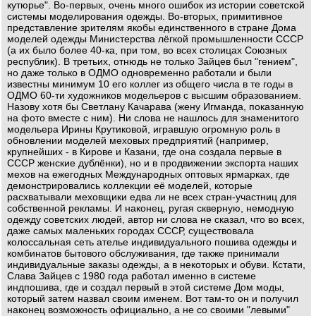
кутюрье". Во-первых, очень много ошибок из истории советской
системы моделирования одежды. Во-вторых, примитивное
представление зрителям якобы единственного в стране Дома
моделей одежды Министерства лёгкой промышленности СССР
(а их было более 40-ка, при том, во всех столицах Союзных
республик). В третьих, отнюдь не только Зайцев был "гением",
но даже только в ОДМО одновременно работали и были
известны минимум 10 его коллег из общего числа в те годы в
ОДМО 60-ти художников модельеров с высшим образованием.
Назову хотя бы Светлану Качарава (жену Игманда, показанную
на фото вместе с ним). Ни слова не нашлось для знаменитого
модельера Ирины Крутиковой, игравшую огромную роль в
обновлении моделей меховых предприятий (например,
крупнейших - в Кирове и Казани, где она создала первые в
СССР женские дублёнки), но и в продвижении экспорта наших
мехов на ежегодных Международных оптовых ярмарках, где
демонстрировались коллекции её моделей, которые
расхватывали меховщики едва ли не всех стран-участниц для
собственной рекламы. И наконец, ругая скверную, немодную
одежду советских людей, автор ни слова не сказал, что во всех,
даже самых маленьких городах СССР, существовала
колоссальная сеть ателье индивидуального пошива одежды и
комбинатов бытового обслуживания, где также принимали
индивидуальные заказы одежды, а в некоторых и обуви. Кстати,
Слава Зайцев с 1980 года работал именно в системе
индпошива, где и создал первый в этой системе Дом моды,
который затем назвал своим именем. Вот там-то он и получил
наконец возможность официально, а не со своими "левыми"