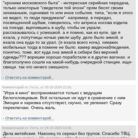
"хроники московского быта" - интересная серийная передача,
только некоторые "свидетели той эпохи" прям бесят своим
хихиканьем, оценивая то или иное событие. типа, "если я этого
не видел, то люди придумали". например, в передач,
посвященной шубам, говорилось, что актриса носова ездила
на поезде, вцепившись в шубу, чтобы не украли.
рассказывалось с усмешкой. а я помню, как из купе, где я
ехала, у попутчицы ночью увели шубу. дело было зимой, и
ехала она куда-то за урал. (я ехала всего ночь). никаких
мобильных тогда в помине не было. камер видеонаблюдения,
понятно, тоже. вот куда она зимой в сибири без верхней
одежды??? воришки хорошо поработали и в других вагонах. и
благополучно сошли на какой-нибудь очередной станции. ищи-
свищи. так что ничего смешного.
Ответить на комментарий...
»
Комментарий от: Гость, от 30-10-2024 21:50,
"Игра в кино" воспринимается только с ведущим
Белоголовцевым. Всё остальные не идут в сравнение с ним.
Эмоции и харизма отсутствуют, скучно, не увлекает. Сразу
переключаю. Очень жаль.
Ответить на комментарий...
»
Комментарий от: Гость, от 24-10-2024 10:05,
Дела житейские. Наконец-то сериал без трупов. Спасибо ТВЦ.