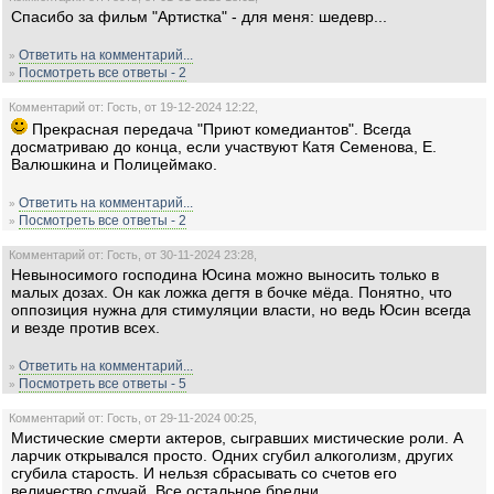
Спасибо за фильм "Артистка" - для меня: шедевр...
Ответить на комментарий...
»
Посмотреть все ответы - 2
»
Комментарий от: Гость, от 19-12-2024 12:22,
Прекрасная передача "Приют комедиантов". Всегда
досматриваю до конца, если участвуют Катя Семенова, Е.
Валюшкина и Полицеймако.
Ответить на комментарий...
»
Посмотреть все ответы - 2
»
Комментарий от: Гость, от 30-11-2024 23:28,
Невыносимого господина Юсина можно выносить только в
малых дозах. Он как ложка дегтя в бочке мёда. Понятно, что
оппозиция нужна для стимуляции власти, но ведь Юсин всегда
и везде против всех.
Ответить на комментарий...
»
Посмотреть все ответы - 5
»
Комментарий от: Гость, от 29-11-2024 00:25,
Мистические смерти актеров, сыгравших мистические роли. А
ларчик открывался просто. Одних сгубил алкоголизм, других
сгубила старость. И нельзя сбрасывать со счетов его
величество случай. Все остальное бредни.