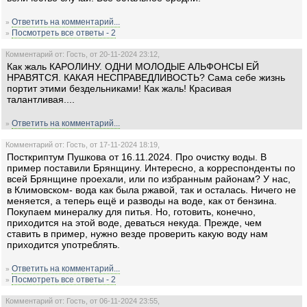
Ответить на комментарий...
»
Посмотреть все ответы - 2
»
Комментарий от: Гость, от 20-11-2024 23:12,
Как жаль КАРОЛИНУ. ОДНИ МОЛОДЫЕ АЛЬФОНСЫ ЕЙ
НРАВЯТСЯ. КАКАЯ НЕСПРАВЕДЛИВОСТЬ? Сама себе жизнь
портит этими бездельниками! Как жаль! Красивая
талантливая....
Ответить на комментарий...
»
Комментарий от: Гость, от 17-11-2024 18:19,
Посткриптум Пушкова от 16.11.2024. Про очистку воды. В
пример поставили Брянщину. Интересно, а корреспонденты по
всей Брянщине проехали, или по избранным районам? У нас,
в Климовском- вода как была ржавой, так и осталась. Ничего не
меняется, а теперь ещё и разводы на воде, как от бензина.
Покупаем минералку для питья. Но, готовить, конечно,
приходится на этой воде, деваться некуда. Прежде, чем
ставить в пример, нужно везде проверить какую воду нам
приходится употреблять.
Ответить на комментарий...
»
Посмотреть все ответы - 2
»
Комментарий от: Гость, от 06-11-2024 23:55,