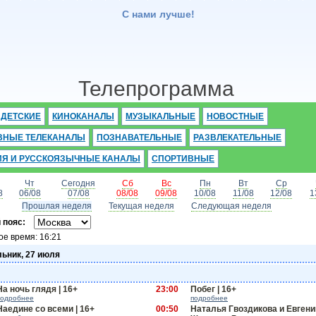
С нами лучше!
Телепрограмма
ДЕТСКИЕ
КИНОКАНАЛЫ
МУЗЫКАЛЬНЫЕ
НОВОСТНЫЕ
ВНЫЕ ТЕЛЕКАНАЛЫ
ПОЗНАВАТЕЛЬНЫЕ
РАЗВЛЕКАТЕЛЬНЫЕ
ИЯ И РУССКОЯЗЫЧНЫЕ КАНАЛЫ
СПОРТИВНЫЕ
Чт
Сегодня
Сб
Вс
Пн
Вт
Ср
8
06/08
07/08
08/08
09/08
10/08
11/08
12/08
1
Прошлая неделя
Текущая неделя
Следующая неделя
 пояс:
ое время:
16:21
ьник, 27 июля
На ночь глядя | 16+
23:00
Побег | 16+
подробнее
подробнее
Наедине со всеми | 16+
00:50
Наталья Гвоздикова и Евгени