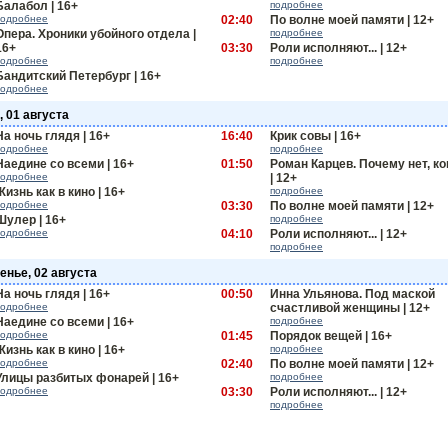
Балабол | 16+
подробнее
подробнее
02:40
По волне моей памяти | 12+
Опера. Хроники убойного отдела |
подробнее
16+
03:30
Роли исполняют... | 12+
подробнее
подробнее
Бандитский Петербург | 16+
подробнее
, 01 августа
На ночь глядя | 16+
16:40
Крик совы | 16+
подробнее
подробнее
Наедине со всеми | 16+
01:50
Роман Карцев. Почему нет, ко
подробнее
| 12+
Жизнь как в кино | 16+
подробнее
подробнее
03:30
По волне моей памяти | 12+
Шулер | 16+
подробнее
подробнее
04:10
Роли исполняют... | 12+
подробнее
енье, 02 августа
На ночь глядя | 16+
00:50
Инна Ульянова. Под маской
подробнее
счастливой женщины | 12+
Наедине со всеми | 16+
подробнее
подробнее
01:45
Порядок вещей | 16+
Жизнь как в кино | 16+
подробнее
подробнее
02:40
По волне моей памяти | 12+
Улицы разбитых фонарей | 16+
подробнее
подробнее
03:30
Роли исполняют... | 12+
подробнее