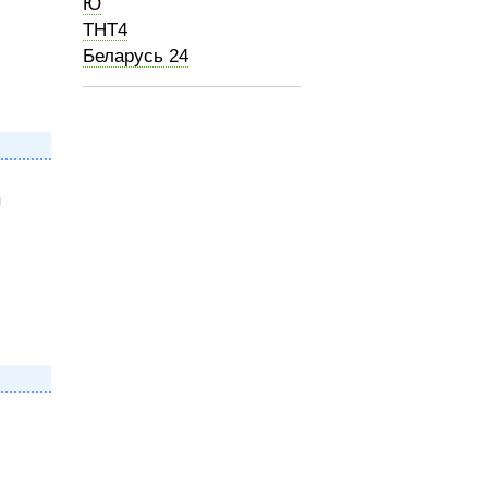
Ю
ТНТ4
Беларусь 24
я