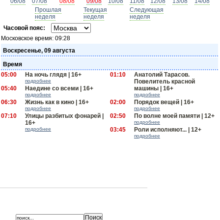
06/08
07/08
08/08
09/08
10/08
11/08
12/08
13/08
14/08
Прошлая
Текущая
Следующая
неделя
неделя
неделя
Часовой пояс:
Московское время:
09:28
Воскресенье, 09 августа
Время
05:00
На ночь глядя | 16+
01:10
Анатолий Тарасов.
подробнее
Повелитель красной
05:40
Наедине со всеми | 16+
машины | 16+
подробнее
подробнее
06:30
Жизнь как в кино | 16+
02:00
Порядок вещей | 16+
подробнее
подробнее
07:10
Улицы разбитых фонарей |
02:50
По волне моей памяти | 12+
16+
подробнее
подробнее
03:45
Роли исполняют... | 12+
подробнее