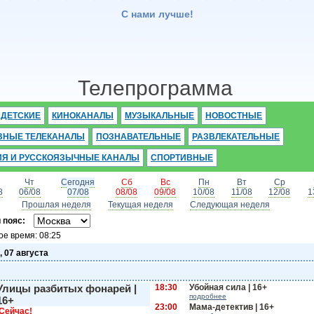
С нами лучше!
Телепрограмма
ДЕТСКИЕ
КИНОКАНАЛЫ
МУЗЫКАЛЬНЫЕ
НОВОСТНЫЕ
ВНЫЕ ТЕЛЕКАНАЛЫ
ПОЗНАВАТЕЛЬНЫЕ
РАЗВЛЕКАТЕЛЬНЫЕ
ИЯ И РУССКОЯЗЫЧНЫЕ КАНАЛЫ
СПОРТИВНЫЕ
Чт
Сегодня
Сб
Вс
Пн
Вт
Ср
8
06/08
07/08
08/08
09/08
10/08
11/08
12/08
1
Прошлая неделя
Текущая неделя
Следующая неделя
 пояс:
ое время:
08:25
, 07 августа
Улицы разбитых фонарей |
18:30
Убойная сила | 16+
подробнее
16+
23:00
Мама-детектив | 16+
Сейчас!