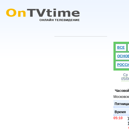
ВСЕ
ОСНО
РОСС
Ср
05/0
Часовой
Московск
Пятница
Время
05:10